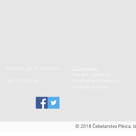
Kupčinji vrh 19, Stoperce
Dosegljivost:
Vse dni v tednu po
Tel: 070 342 641
predhodnem dogovoru,
možnost dostave​​
© 2018 Čebelarstvo Pikica. I